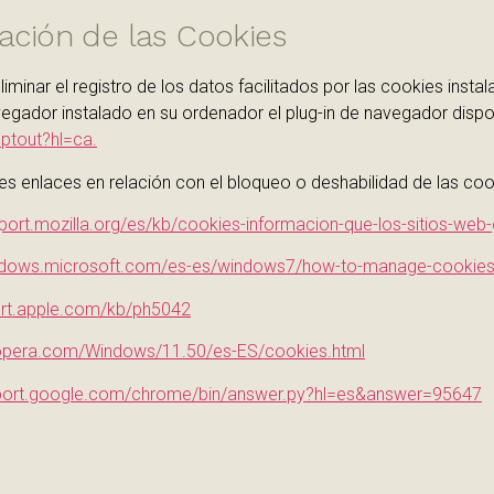
ación de las Cookies
liminar el registro de los datos facilitados por las cookies inst
egador instalado en su ordenador el plug-in de navegador disponi
ptout?hl=ca.
 enlaces en relación con el bloqueo o deshabilidad de las cook
pport.mozilla.org/es/kb/cookies-informacion-que-los-sitios-web
indows.microsoft.com/es-es/windows7/how-to-manage-cookies-in
ort.apple.com/kb/ph5042
p.opera.com/Windows/11.50/es-ES/cookies.html
pport.google.com/chrome/bin/answer.py?hl=es&answer=95647