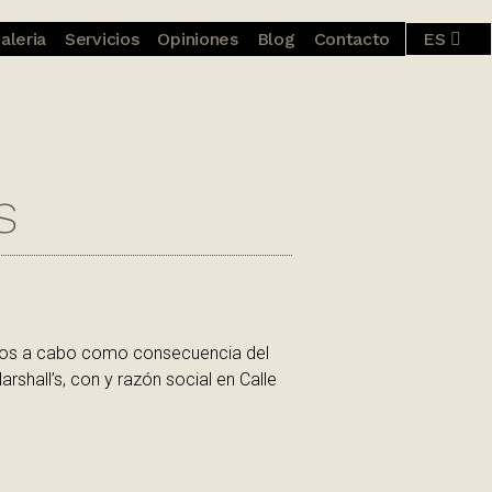
aleria
Servicios
Opiniones
Blog
Contacto
ES
CA
s
vados a cabo como consecuencia del
rshall’s, con y razón social en Calle