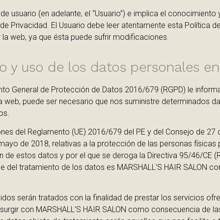
 de usuario (en adelante, el “Usuario”) e implica el conocimiento
 de Privacidad. El Usuario debe leer atentamente esta Política d
 la web, ya que ésta puede sufrir modificaciones.
o y uso de los datos personales en
ento General de Protección de Datos 2016/679 (RGPD) le infor
tra web, puede ser necesario que nos suministre determinados d
os.
nes del Reglamento (UE) 2016/679 del PE y del Consejo de 27 
mayo de 2018, relativas a la protección de las personas físicas 
ión de estos datos y por el que se deroga la Directiva 95/46/CE
e del tratamiento de los datos es MARSHALL’S HAIR SALON con d
dos serán tratados con la finalidad de prestar los servicios ofr
n surgir con MARSHALL’S HAIR SALON como consecuencia de las s