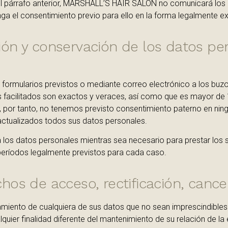
el párrafo anterior, MARSHALL’S HAIR SALON no comunicará los 
ga el consentimiento previo para ello en la forma legalmente ex
ción y conservación de los datos pe
s formularios previstos o mediante correo electrónico a los buz
os facilitados son exactos y veraces, así como que es mayor de 
, por tanto, no tenemos previsto consentimiento paterno en ning
ctualizados todos sus datos personales.
 datos personales mientras sea necesario para prestar los ser
 períodos legalmente previstos para cada caso.
chos de acceso, rectificación, cance
miento de cualquiera de sus datos que no sean imprescindibles 
quier finalidad diferente del mantenimiento de su relación de la