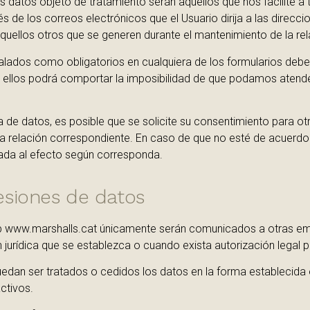
os datos objeto de tratamiento serán aquellos que nos facilite a
de los correos electrónicos que el Usuario dirija a las direcci
quellos otros que se generen durante el mantenimiento de la re
ados como obligatorios en cualquiera de los formularios debe
ellos podrá comportar la imposibilidad de que podamos atender s
 de datos, es posible que se solicite su consentimiento para ot
o la relación correspondiente. En caso de que no esté de acuerd
ada al efecto según corresponda.
siones de datos
b www.marshalls.cat únicamente serán comunicados a otras emp
 jurídica que se establezca o cuando exista autorización legal pa
edan ser tratados o cedidos los datos en la forma establecida 
ctivos.